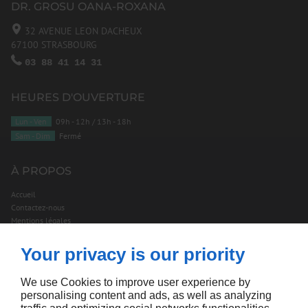
DR. GROSU OANA-ROXANA
32 AVENUE LEON DACHEUX
67100
STRASBOURG
03 88 41 14 31
HEURES D'OUVERTURE
Lun - Ven
09h - 12h / 13h - 18h
Sam - Dim
Fermé
À PROPOS
Accueil
Contactez-nous
Mentions légales
Plan du site
Your privacy is our priority
SUIVEZ-NOUS
We use Cookies to improve user experience by
personalising content and ads, as well as analyzing